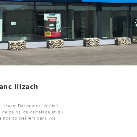
anc Illzach
à Illzach. Découvrez 1200m2
e de bains, du carrelage et du
 nos conseillers dans vos