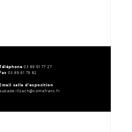
Téléphone
03 89 61 77 27
Fax
03 89 61 79 82
Email salle d'exposition
aubade.illzach@comafranc.fr