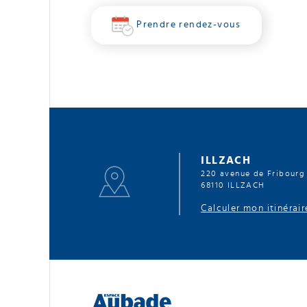
Prendre rendez-vous
ILLZACH
220 avenue de Fribourg
68110 ILLZACH
Calculer mon itinéra