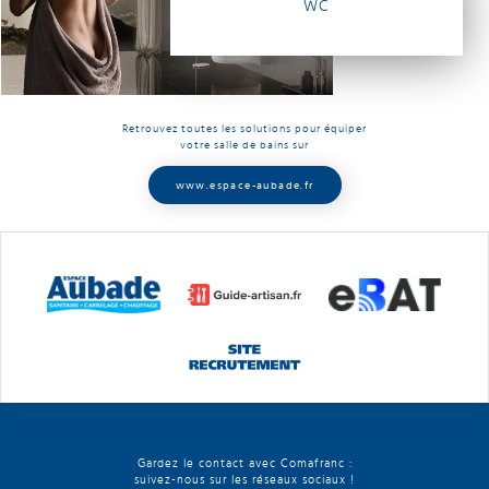
WC
Retrouvez toutes les solutions pour équiper
votre salle de bains sur
www.espace-aubade.fr
Gardez le contact avec Comafranc :
suivez-nous sur les réseaux sociaux !