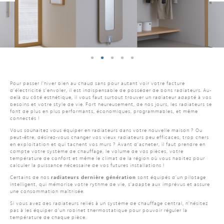
Pour passer l’hiver bien au chaud sans pour autant voir votre facture
d’électricité s’envoler, il est indispensable de posséder de bons radiateurs. Au-
delà du côté esthétique, il vous faut surtout trouver un radiateur adapté à vos
besoins et votre style de vie. Fort heureusement, de nos jours, les radiateurs se
font de plus en plus performants, économiques, programmables, et même
connectés !
Vous souhaitez vous équiper en radiateurs dans votre nouvelle maison ? Ou
peut-être, désirez-vous changer vos vieux radiateurs peu efficaces, trop chers
en exploitation et qui tachent vos murs ? Avant d’acheter, il faut prendre en
compte votre système de chauffage, le volume de vos pièces, votre
température de confort et même le climat de la région où vous habitez pour
calculer la puissance nécessaire de vos futures installations !
Certains de nos
radiateurs dernière génération
sont équipés d’un pilotage
intelligent, qui mémorise votre rythme de vie, s’adapte aux imprévus et assure
une consommation maîtrisée.
Si vous avez des radiateurs reliés à un système de chauffage central, n’hésitez
pas à les équiper d’un robinet thermostatique pour pouvoir réguler la
température de chaque pièce.