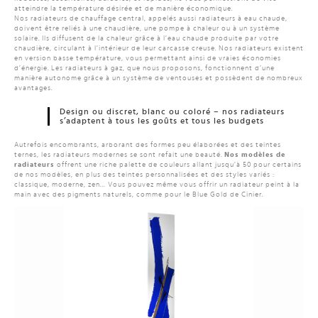
atteindre la température désirée et de manière économique.
Nos radiateurs de chauffage central, appelés aussi radiateurs à eau chaude,
doivent être reliés à une chaudière, une pompe à chaleur ou à un système
solaire. Ils diffusent de la chaleur grâce à l’eau chaude produite par votre
chaudière, circulant à l’intérieur de leur carcasse creuse. Nos radiateurs existent
en version basse température, vous permettant ainsi de vraies économies
d’énergie. Les radiateurs à gaz, que nous proposons, fonctionnent d’une
manière autonome grâce à un système de ventouses et possèdent de nombreux
avantages.
Design ou discret, blanc ou coloré – nos radiateurs
s’adaptent à tous les goûts et tous les budgets
Autrefois encombrants, arborant des formes peu élaborées et des teintes
ternes, les radiateurs modernes se sont refait une beauté.
Nos modèles de
radiateurs
offrent une riche palette de couleurs allant jusqu’à 50 pour certains
de nos modèles, en plus des teintes personnalisées et des styles variés :
classique, moderne, zen… Vous pouvez même vous offrir un radiateur peint à la
main avec des pigments naturels, comme pour le Blue Gold de Cinier.