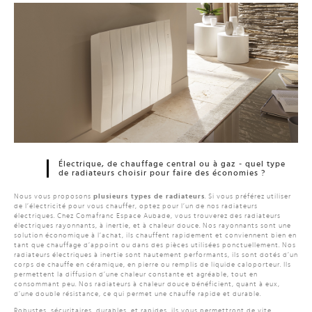
Électrique, de chauffage central ou à gaz - quel type
de radiateurs choisir pour faire des économies ?
Nous vous proposons
plusieurs types de radiateurs
. Si vous préférez utiliser
de l’électricité pour vous chauffer, optez pour l’un de nos radiateurs
électriques. Chez Comafranc Espace Aubade, vous trouverez des radiateurs
électriques rayonnants, à inertie, et à chaleur douce. Nos rayonnants sont une
solution économique à l’achat, ils chauffent rapidement et conviennent bien en
tant que chauffage d’appoint ou dans des pièces utilisées ponctuellement. Nos
radiateurs électriques à inertie sont hautement performants, ils sont dotés d’un
corps de chauffe en céramique, en pierre ou remplis de liquide caloporteur. Ils
permettent la diffusion d’une chaleur constante et agréable, tout en
consommant peu. Nos radiateurs à chaleur douce bénéficient, quant à eux,
d’une double résistance, ce qui permet une chauffe rapide et durable.
Robustes, sécuritaires, durables, et rapides, ils vous permettront de vite