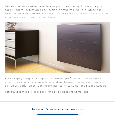
Certains de nos modèles de radiateurs proposent des options encore plus
sophistiquées : détection d’occupation, de fenêtre ouverte, pilotage par
smartphone, indication de consommation, et bien d’autres encore. C’est le cas
du radiateur électrique Thermor Ovation 3
Économique, design esthétique et hautement performant – telles sont les
attentes des radiateurs nouvelle génération. Trouvez le radiateur design qui
s’intégrera parfaitement dans votre intérieur chez Comafranc Espace Aubade !
Retrouvez le modèle idéal dans l’un de vos magasins Comafranc
Retrouvez l'ensemble des radiateurs sur