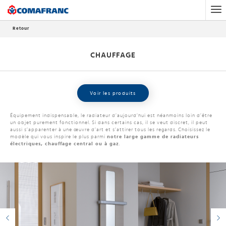
Accueil
Chauffage
Radiateurs
Retour
CHAUFFAGE
Voir les produits
Équipement indispensable, le radiateur d’aujourd’hui est néanmoins loin d’être
un objet purement fonctionnel. Si dans certains cas, il se veut discret, il peut
aussi s’apparenter à une œuvre d’art et s’attirer tous les regards. Choisissez le
modèle qui vous inspire le plus parmi
notre large gamme de radiateurs
électriques, chauffage central ou à gaz
.