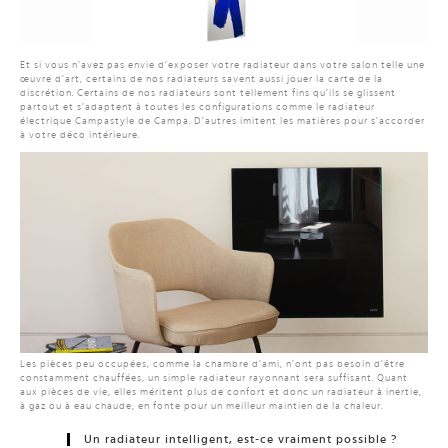
Et si vous n’avez pas envie d’exposer votre radiateur dans votre salon telle une
œuvre d’art, certains de nos radiateurs savent aussi jouer la carte de la
discrétion. Certains de nos radiateurs sont tellement fins qu’ils se glissent
partout et s’adaptent à toutes les configurations comme le radiateur
électrique Campastyle de Campa. D’autres imitent les matières pour s’accorder
à votre déco intérieure.
Les pièces peu occupées, comme la chambre d’ami, n’ont pas besoin d’être
constamment chauffées, un simple radiateur rayonnant sera suffisant. Quant
aux pièces de vie, elles méritent plus de confort et donc un radiateur à inertie,
à gaz ou à eau chaude, en fonte pour un meilleur maintien de la chaleur.
Un radiateur intelligent, est-ce vraiment possible ?