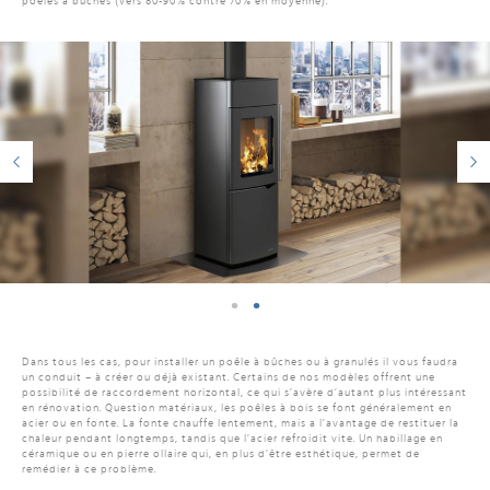
poêles à bûches (vers 80-90% contre 70% en moyenne).
Dans tous les cas, pour installer un poêle à bûches ou à granulés il vous faudra
un conduit – à créer ou déjà existant. Certains de nos modèles offrent une
possibilité de raccordement horizontal, ce qui s’avère d’autant plus intéressant
en rénovation. Question matériaux, les poêles à bois se font généralement en
acier ou en fonte. La fonte chauffe lentement, mais a l’avantage de restituer la
chaleur pendant longtemps, tandis que l’acier refroidit vite. Un habillage en
céramique ou en pierre ollaire qui, en plus d’être esthétique, permet de
remédier à ce problème.