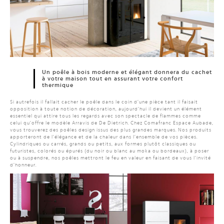
Un poêle à bois moderne et élégant donnera du cachet
à votre maison tout en assurant votre confort
thermique
Si autrefois il fallait cacher le poêle dans le coin d’une pièce tant il faisait
opposition à toute notion de décoration, aujourd’hui il devient un élément
essentiel qui attire tous les regards avec son spectacle de flammes comme
celui qu’offre le modèle Arravis de De Dietrich. Chez Comafranc Espace Aubade,
vous trouverez des poêles design issus des plus grandes marques. Nos produits
apporteront de l’élégance et de la chaleur dans l’ensemble de vos pièces.
Cylindriques ou carrés, grands ou petits, aux formes plutôt classiques ou
futuristes, colorés ou épurés (du noir ou blanc au moka ou bordeaux), à poser
ou à suspendre, nos poêles mettront le feu en valeur en faisant de vous l’invité
d’honneur.