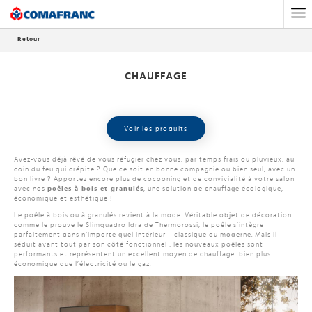
Accueil
Chauffage
Poêles à bois et granulés
Retour
CHAUFFAGE
Voir les produits
Avez-vous déjà rêvé de vous réfugier chez vous, par temps frais ou pluvieux, au
coin du feu qui crépite ? Que ce soit en bonne compagnie ou bien seul, avec un
bon livre ? Apportez encore plus de cocooning et de convivialité à votre salon
avec nos
poêles à bois et granulés
, une solution de chauffage écologique,
économique et esthétique !
Le poêle à bois ou à granulés revient à la mode. Véritable objet de décoration
comme le prouve le Slimquadro Idra de Thermorossi, le poêle s’intègre
parfaitement dans n’importe quel intérieur – classique ou moderne. Mais il
séduit avant tout par son côté fonctionnel : les nouveaux poêles sont
performants et représentent un excellent moyen de chauffage, bien plus
économique que l’électricité ou le gaz.