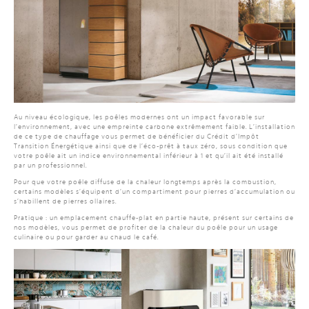
Au niveau écologique, les poêles modernes ont un impact favorable sur
l’environnement, avec une empreinte carbone extrêmement faible. L’installation
de ce type de chauffage vous permet de bénéficier du Crédit d’Impôt
Transition Énergétique ainsi que de l’éco-prêt à taux zéro, sous condition que
votre poêle ait un indice environnemental inférieur à 1 et qu’il ait été installé
par un professionnel.
Pour que votre poêle diffuse de la chaleur longtemps après la combustion,
certains modèles s’équipent d’un compartiment pour pierres d’accumulation ou
s’habillent de pierres ollaires.
Pratique : un emplacement chauffe-plat en partie haute, présent sur certains de
nos modèles, vous permet de profiter de la chaleur du poêle pour un usage
culinaire ou pour garder au chaud le café.