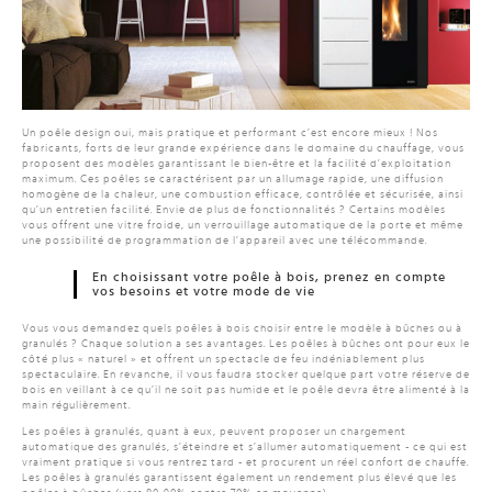
Un poêle design oui, mais pratique et performant c’est encore mieux ! Nos
fabricants, forts de leur grande expérience dans le domaine du chauffage, vous
proposent des modèles garantissant le bien-être et la facilité d’exploitation
maximum. Ces poêles se caractérisent par un allumage rapide, une diffusion
homogène de la chaleur, une combustion efficace, contrôlée et sécurisée, ainsi
qu’un entretien facilité. Envie de plus de fonctionnalités ? Certains modèles
vous offrent une vitre froide, un verrouillage automatique de la porte et même
une possibilité de programmation de l’appareil avec une télécommande.
En choisissant votre poêle à bois, prenez en compte
vos besoins et votre mode de vie
Vous vous demandez quels poêles à bois choisir entre le modèle à bûches ou à
granulés ? Chaque solution a ses avantages. Les poêles à bûches ont pour eux le
côté plus « naturel » et offrent un spectacle de feu indéniablement plus
spectaculaire. En revanche, il vous faudra stocker quelque part votre réserve de
bois en veillant à ce qu’il ne soit pas humide et le poêle devra être alimenté à la
main régulièrement.
Les poêles à granulés, quant à eux, peuvent proposer un chargement
automatique des granulés, s’éteindre et s’allumer automatiquement - ce qui est
vraiment pratique si vous rentrez tard - et procurent un réel confort de chauffe.
Les poêles à granulés garantissent également un rendement plus élevé que les